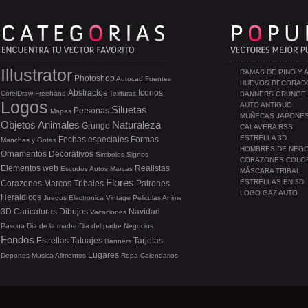
Illustrator
RAMAS DE PINO Y 
Photoshop
Autocad
Fuentes
HUEVOS DECORAD
Abstractos
Iconos
CorelDraw
Freehand
Texturas
BANNERS GRUNGE
Logos
AUTO ANTIGUO
Siluetas
Personas
Mapas
MUÑECAS JAPONE
Objetos
Animales
Naturaleza
Grunge
CALAVERA RSS
ESTRELLA 3D
Fechas especiales
Formas
Manchas y Gotas
HOMBRES DE NEG
Ornamentos
Decorativos
Simbolos
Signos
CORAZONES COLO
Elementos web
Realistas
Escudos
Autos
Marcas
MÁSCARA TRIBAL
Flores
ESTRELLAS EN 3D
Corazones
Marcos
Tribales
Patrones
LOGO GAZ AUTO
Heraldicos
Juegos
Electronica
Vintage
Peliculas
Anime
3D
Caricaturas
Dibujos
Navidad
Vacaciones
Pascua
Dia de la madre
Dia del padre
Negocios
Fondos
Estrellas
Tatuajes
Tarjetas
Banners
Lugares
Deportes
Musica
Alimentos
Ropa
Calendarios