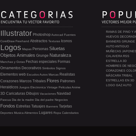
Illustrator
RAMAS DE PINO Y 
Photoshop
Autocad
Fuentes
HUEVOS DECORAD
Abstractos
Iconos
CorelDraw
Freehand
Texturas
BANNERS GRUNGE
Logos
AUTO ANTIGUO
Siluetas
Personas
Mapas
MUÑECAS JAPONE
Objetos
Animales
Naturaleza
Grunge
CALAVERA RSS
ESTRELLA 3D
Fechas especiales
Formas
Manchas y Gotas
HOMBRES DE NEG
Ornamentos
Decorativos
Simbolos
Signos
CORAZONES COLO
Elementos web
Realistas
Escudos
Autos
Marcas
MÁSCARA TRIBAL
Flores
ESTRELLAS EN 3D
Corazones
Marcos
Tribales
Patrones
LOGO GAZ AUTO
Heraldicos
Juegos
Electronica
Vintage
Peliculas
Anime
3D
Caricaturas
Dibujos
Navidad
Vacaciones
Pascua
Dia de la madre
Dia del padre
Negocios
Fondos
Estrellas
Tatuajes
Tarjetas
Banners
Lugares
Deportes
Musica
Alimentos
Ropa
Calendarios