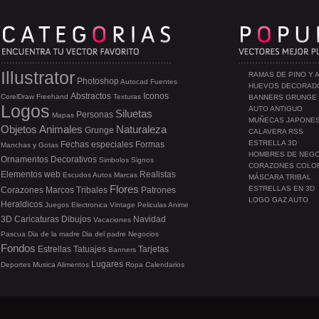
Illustrator
RAMAS DE PINO Y 
Photoshop
Autocad
Fuentes
HUEVOS DECORAD
Abstractos
Iconos
CorelDraw
Freehand
Texturas
BANNERS GRUNGE
Logos
AUTO ANTIGUO
Siluetas
Personas
Mapas
MUÑECAS JAPONE
Objetos
Animales
Naturaleza
Grunge
CALAVERA RSS
ESTRELLA 3D
Fechas especiales
Formas
Manchas y Gotas
HOMBRES DE NEG
Ornamentos
Decorativos
Simbolos
Signos
CORAZONES COLO
Elementos web
Realistas
Escudos
Autos
Marcas
MÁSCARA TRIBAL
Flores
ESTRELLAS EN 3D
Corazones
Marcos
Tribales
Patrones
LOGO GAZ AUTO
Heraldicos
Juegos
Electronica
Vintage
Peliculas
Anime
3D
Caricaturas
Dibujos
Navidad
Vacaciones
Pascua
Dia de la madre
Dia del padre
Negocios
Fondos
Estrellas
Tatuajes
Tarjetas
Banners
Lugares
Deportes
Musica
Alimentos
Ropa
Calendarios