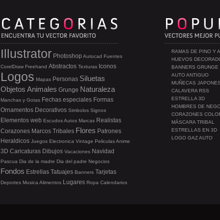
Illustrator
RAMAS DE PINO Y 
Photoshop
Autocad
Fuentes
HUEVOS DECORAD
Abstractos
Iconos
CorelDraw
Freehand
Texturas
BANNERS GRUNGE
Logos
AUTO ANTIGUO
Siluetas
Personas
Mapas
MUÑECAS JAPONE
Objetos
Animales
Naturaleza
Grunge
CALAVERA RSS
ESTRELLA 3D
Fechas especiales
Formas
Manchas y Gotas
HOMBRES DE NEG
Ornamentos
Decorativos
Simbolos
Signos
CORAZONES COLO
Elementos web
Realistas
Escudos
Autos
Marcas
MÁSCARA TRIBAL
Flores
ESTRELLAS EN 3D
Corazones
Marcos
Tribales
Patrones
LOGO GAZ AUTO
Heraldicos
Juegos
Electronica
Vintage
Peliculas
Anime
3D
Caricaturas
Dibujos
Navidad
Vacaciones
Pascua
Dia de la madre
Dia del padre
Negocios
Fondos
Estrellas
Tatuajes
Tarjetas
Banners
Lugares
Deportes
Musica
Alimentos
Ropa
Calendarios