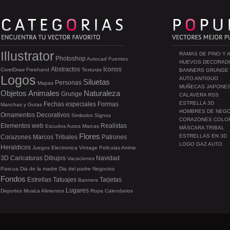
Illustrator
RAMAS DE PINO Y 
Photoshop
Autocad
Fuentes
HUEVOS DECORAD
Abstractos
Iconos
CorelDraw
Freehand
Texturas
BANNERS GRUNGE
Logos
AUTO ANTIGUO
Siluetas
Personas
Mapas
MUÑECAS JAPONE
Objetos
Animales
Naturaleza
Grunge
CALAVERA RSS
ESTRELLA 3D
Fechas especiales
Formas
Manchas y Gotas
HOMBRES DE NEG
Ornamentos
Decorativos
Simbolos
Signos
CORAZONES COLO
Elementos web
Realistas
Escudos
Autos
Marcas
MÁSCARA TRIBAL
Flores
ESTRELLAS EN 3D
Corazones
Marcos
Tribales
Patrones
LOGO GAZ AUTO
Heraldicos
Juegos
Electronica
Vintage
Peliculas
Anime
3D
Caricaturas
Dibujos
Navidad
Vacaciones
Pascua
Dia de la madre
Dia del padre
Negocios
Fondos
Estrellas
Tatuajes
Tarjetas
Banners
Lugares
Deportes
Musica
Alimentos
Ropa
Calendarios