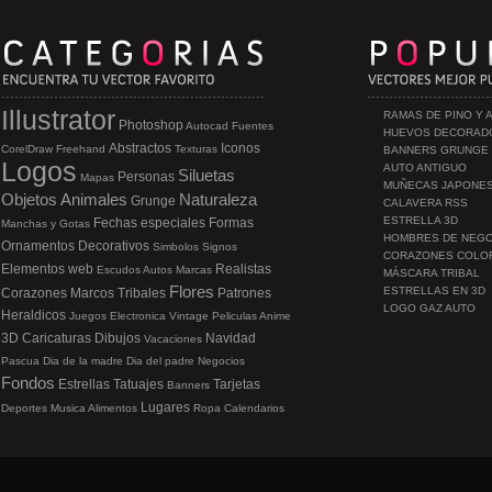
Illustrator
RAMAS DE PINO Y 
Photoshop
Autocad
Fuentes
HUEVOS DECORAD
Abstractos
Iconos
CorelDraw
Freehand
Texturas
BANNERS GRUNGE
Logos
AUTO ANTIGUO
Siluetas
Personas
Mapas
MUÑECAS JAPONE
Objetos
Animales
Naturaleza
Grunge
CALAVERA RSS
ESTRELLA 3D
Fechas especiales
Formas
Manchas y Gotas
HOMBRES DE NEG
Ornamentos
Decorativos
Simbolos
Signos
CORAZONES COLO
Elementos web
Realistas
Escudos
Autos
Marcas
MÁSCARA TRIBAL
Flores
ESTRELLAS EN 3D
Corazones
Marcos
Tribales
Patrones
LOGO GAZ AUTO
Heraldicos
Juegos
Electronica
Vintage
Peliculas
Anime
3D
Caricaturas
Dibujos
Navidad
Vacaciones
Pascua
Dia de la madre
Dia del padre
Negocios
Fondos
Estrellas
Tatuajes
Tarjetas
Banners
Lugares
Deportes
Musica
Alimentos
Ropa
Calendarios