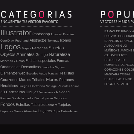
Illustrator
RAMAS DE PINO Y 
Photoshop
Autocad
Fuentes
HUEVOS DECORAD
Abstractos
Iconos
CorelDraw
Freehand
Texturas
BANNERS GRUNGE
Logos
AUTO ANTIGUO
Siluetas
Personas
Mapas
MUÑECAS JAPONE
Objetos
Animales
Naturaleza
Grunge
CALAVERA RSS
ESTRELLA 3D
Fechas especiales
Formas
Manchas y Gotas
HOMBRES DE NEG
Ornamentos
Decorativos
Simbolos
Signos
CORAZONES COLO
Elementos web
Realistas
Escudos
Autos
Marcas
MÁSCARA TRIBAL
Flores
ESTRELLAS EN 3D
Corazones
Marcos
Tribales
Patrones
LOGO GAZ AUTO
Heraldicos
Juegos
Electronica
Vintage
Peliculas
Anime
3D
Caricaturas
Dibujos
Navidad
Vacaciones
Pascua
Dia de la madre
Dia del padre
Negocios
Fondos
Estrellas
Tatuajes
Tarjetas
Banners
Lugares
Deportes
Musica
Alimentos
Ropa
Calendarios