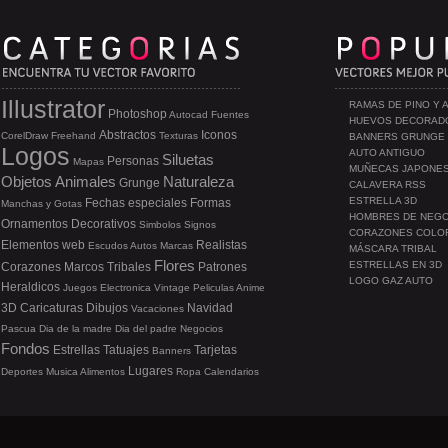
Illustrator
RAMAS DE PINO Y 
Photoshop
Autocad
Fuentes
HUEVOS DECORAD
Abstractos
Iconos
CorelDraw
Freehand
Texturas
BANNERS GRUNGE
Logos
AUTO ANTIGUO
Siluetas
Personas
Mapas
MUÑECAS JAPONE
Objetos
Animales
Naturaleza
Grunge
CALAVERA RSS
ESTRELLA 3D
Fechas especiales
Formas
Manchas y Gotas
HOMBRES DE NEG
Ornamentos
Decorativos
Simbolos
Signos
CORAZONES COLO
Elementos web
Realistas
Escudos
Autos
Marcas
MÁSCARA TRIBAL
Flores
ESTRELLAS EN 3D
Corazones
Marcos
Tribales
Patrones
LOGO GAZ AUTO
Heraldicos
Juegos
Electronica
Vintage
Peliculas
Anime
3D
Caricaturas
Dibujos
Navidad
Vacaciones
Pascua
Dia de la madre
Dia del padre
Negocios
Fondos
Estrellas
Tatuajes
Tarjetas
Banners
Lugares
Deportes
Musica
Alimentos
Ropa
Calendarios