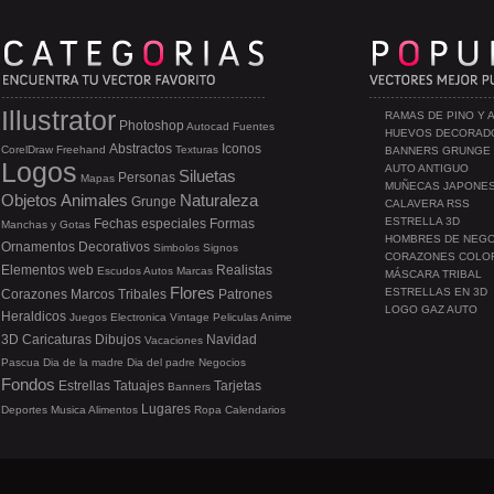
Illustrator
RAMAS DE PINO Y 
Photoshop
Autocad
Fuentes
HUEVOS DECORAD
Abstractos
Iconos
CorelDraw
Freehand
Texturas
BANNERS GRUNGE
Logos
AUTO ANTIGUO
Siluetas
Personas
Mapas
MUÑECAS JAPONE
Objetos
Animales
Naturaleza
Grunge
CALAVERA RSS
ESTRELLA 3D
Fechas especiales
Formas
Manchas y Gotas
HOMBRES DE NEG
Ornamentos
Decorativos
Simbolos
Signos
CORAZONES COLO
Elementos web
Realistas
Escudos
Autos
Marcas
MÁSCARA TRIBAL
Flores
ESTRELLAS EN 3D
Corazones
Marcos
Tribales
Patrones
LOGO GAZ AUTO
Heraldicos
Juegos
Electronica
Vintage
Peliculas
Anime
3D
Caricaturas
Dibujos
Navidad
Vacaciones
Pascua
Dia de la madre
Dia del padre
Negocios
Fondos
Estrellas
Tatuajes
Tarjetas
Banners
Lugares
Deportes
Musica
Alimentos
Ropa
Calendarios