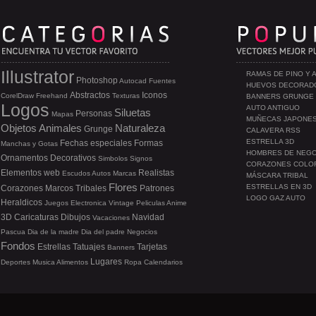
Illustrator
RAMAS DE PINO Y 
Photoshop
Autocad
Fuentes
HUEVOS DECORAD
Abstractos
Iconos
CorelDraw
Freehand
Texturas
BANNERS GRUNGE
Logos
AUTO ANTIGUO
Siluetas
Personas
Mapas
MUÑECAS JAPONE
Objetos
Animales
Naturaleza
Grunge
CALAVERA RSS
ESTRELLA 3D
Fechas especiales
Formas
Manchas y Gotas
HOMBRES DE NEG
Ornamentos
Decorativos
Simbolos
Signos
CORAZONES COLO
Elementos web
Realistas
Escudos
Autos
Marcas
MÁSCARA TRIBAL
Flores
ESTRELLAS EN 3D
Corazones
Marcos
Tribales
Patrones
LOGO GAZ AUTO
Heraldicos
Juegos
Electronica
Vintage
Peliculas
Anime
3D
Caricaturas
Dibujos
Navidad
Vacaciones
Pascua
Dia de la madre
Dia del padre
Negocios
Fondos
Estrellas
Tatuajes
Tarjetas
Banners
Lugares
Deportes
Musica
Alimentos
Ropa
Calendarios