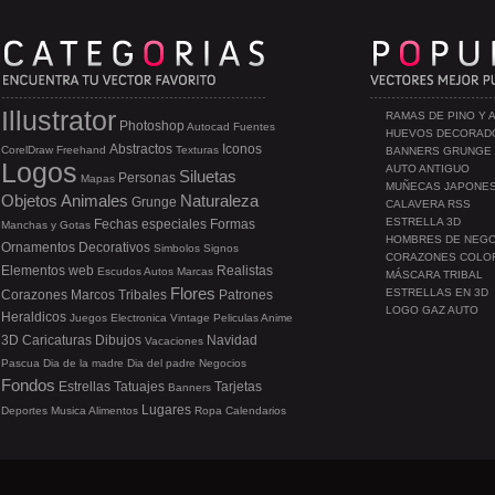
Illustrator
RAMAS DE PINO Y 
Photoshop
Autocad
Fuentes
HUEVOS DECORAD
Abstractos
Iconos
CorelDraw
Freehand
Texturas
BANNERS GRUNGE
Logos
AUTO ANTIGUO
Siluetas
Personas
Mapas
MUÑECAS JAPONE
Objetos
Animales
Naturaleza
Grunge
CALAVERA RSS
ESTRELLA 3D
Fechas especiales
Formas
Manchas y Gotas
HOMBRES DE NEG
Ornamentos
Decorativos
Simbolos
Signos
CORAZONES COLO
Elementos web
Realistas
Escudos
Autos
Marcas
MÁSCARA TRIBAL
Flores
ESTRELLAS EN 3D
Corazones
Marcos
Tribales
Patrones
LOGO GAZ AUTO
Heraldicos
Juegos
Electronica
Vintage
Peliculas
Anime
3D
Caricaturas
Dibujos
Navidad
Vacaciones
Pascua
Dia de la madre
Dia del padre
Negocios
Fondos
Estrellas
Tatuajes
Tarjetas
Banners
Lugares
Deportes
Musica
Alimentos
Ropa
Calendarios