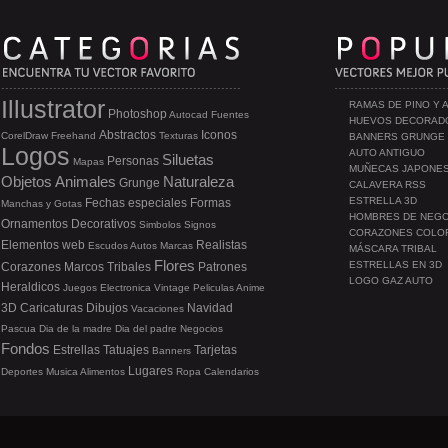
Illustrator
RAMAS DE PINO Y 
Photoshop
Autocad
Fuentes
HUEVOS DECORAD
Abstractos
Iconos
CorelDraw
Freehand
Texturas
BANNERS GRUNGE
Logos
AUTO ANTIGUO
Siluetas
Personas
Mapas
MUÑECAS JAPONE
Objetos
Animales
Naturaleza
Grunge
CALAVERA RSS
ESTRELLA 3D
Fechas especiales
Formas
Manchas y Gotas
HOMBRES DE NEG
Ornamentos
Decorativos
Simbolos
Signos
CORAZONES COLO
Elementos web
Realistas
Escudos
Autos
Marcas
MÁSCARA TRIBAL
Flores
ESTRELLAS EN 3D
Corazones
Marcos
Tribales
Patrones
LOGO GAZ AUTO
Heraldicos
Juegos
Electronica
Vintage
Peliculas
Anime
3D
Caricaturas
Dibujos
Navidad
Vacaciones
Pascua
Dia de la madre
Dia del padre
Negocios
Fondos
Estrellas
Tatuajes
Tarjetas
Banners
Lugares
Deportes
Musica
Alimentos
Ropa
Calendarios