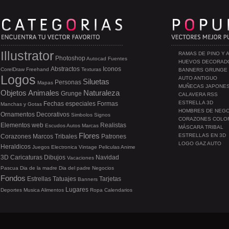
Illustrator
RAMAS DE PINO Y 
Photoshop
Autocad
Fuentes
HUEVOS DECORAD
Abstractos
Iconos
CorelDraw
Freehand
Texturas
BANNERS GRUNGE
Logos
AUTO ANTIGUO
Siluetas
Personas
Mapas
MUÑECAS JAPONE
Objetos
Animales
Naturaleza
Grunge
CALAVERA RSS
ESTRELLA 3D
Fechas especiales
Formas
Manchas y Gotas
HOMBRES DE NEG
Ornamentos
Decorativos
Simbolos
Signos
CORAZONES COLO
Elementos web
Realistas
Escudos
Autos
Marcas
MÁSCARA TRIBAL
Flores
ESTRELLAS EN 3D
Corazones
Marcos
Tribales
Patrones
LOGO GAZ AUTO
Heraldicos
Juegos
Electronica
Vintage
Peliculas
Anime
3D
Caricaturas
Dibujos
Navidad
Vacaciones
Pascua
Dia de la madre
Dia del padre
Negocios
Fondos
Estrellas
Tatuajes
Tarjetas
Banners
Lugares
Deportes
Musica
Alimentos
Ropa
Calendarios