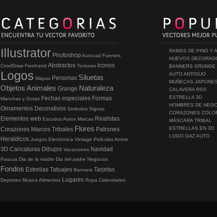
Illustrator
RAMAS DE PINO Y 
Photoshop
Autocad
Fuentes
HUEVOS DECORAD
Abstractos
Iconos
CorelDraw
Freehand
Texturas
BANNERS GRUNGE
Logos
AUTO ANTIGUO
Siluetas
Personas
Mapas
MUÑECAS JAPONE
Objetos
Animales
Naturaleza
Grunge
CALAVERA RSS
ESTRELLA 3D
Fechas especiales
Formas
Manchas y Gotas
HOMBRES DE NEG
Ornamentos
Decorativos
Simbolos
Signos
CORAZONES COLO
Elementos web
Realistas
Escudos
Autos
Marcas
MÁSCARA TRIBAL
Flores
ESTRELLAS EN 3D
Corazones
Marcos
Tribales
Patrones
LOGO GAZ AUTO
Heraldicos
Juegos
Electronica
Vintage
Peliculas
Anime
3D
Caricaturas
Dibujos
Navidad
Vacaciones
Pascua
Dia de la madre
Dia del padre
Negocios
Fondos
Estrellas
Tatuajes
Tarjetas
Banners
Lugares
Deportes
Musica
Alimentos
Ropa
Calendarios