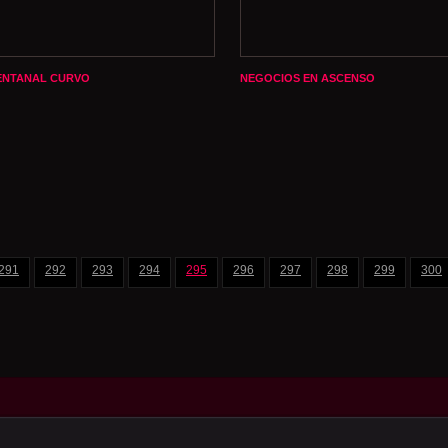
ENTANAL CURVO
NEGOCIOS EN ASCENSO
291
292
293
294
295
296
297
298
299
300