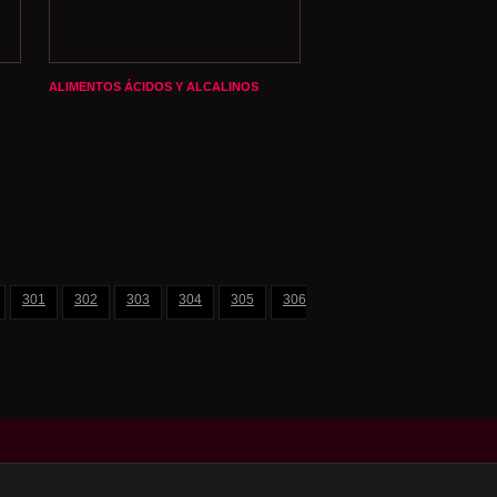
ALIMENTOS ÁCIDOS Y ALCALINOS
301
302
303
304
305
306
307
308
309