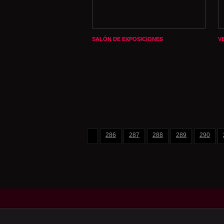
SALÓN DE EXPOSICIONES
V
286
287
288
289
290