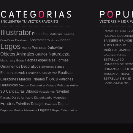
Illustrator
RAMAS DE PINO Y 
Photoshop
Autocad
Fuentes
HUEVOS DECORAD
Abstractos
Iconos
CorelDraw
Freehand
Texturas
BANNERS GRUNGE
Logos
AUTO ANTIGUO
Siluetas
Personas
Mapas
MUÑECAS JAPONE
Objetos
Animales
Naturaleza
Grunge
CALAVERA RSS
ESTRELLA 3D
Fechas especiales
Formas
Manchas y Gotas
HOMBRES DE NEG
Ornamentos
Decorativos
Simbolos
Signos
CORAZONES COLO
Elementos web
Realistas
Escudos
Autos
Marcas
MÁSCARA TRIBAL
Flores
ESTRELLAS EN 3D
Corazones
Marcos
Tribales
Patrones
LOGO GAZ AUTO
Heraldicos
Juegos
Electronica
Vintage
Peliculas
Anime
3D
Caricaturas
Dibujos
Navidad
Vacaciones
Pascua
Dia de la madre
Dia del padre
Negocios
Fondos
Estrellas
Tatuajes
Tarjetas
Banners
Lugares
Deportes
Musica
Alimentos
Ropa
Calendarios