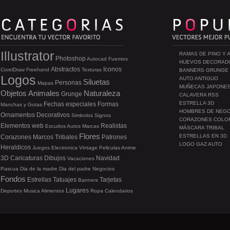
Illustrator
RAMAS DE PINO Y 
Photoshop
Autocad
Fuentes
HUEVOS DECORAD
Abstractos
Iconos
CorelDraw
Freehand
Texturas
BANNERS GRUNGE
Logos
AUTO ANTIGUO
Siluetas
Personas
Mapas
MUÑECAS JAPONE
Objetos
Animales
Naturaleza
Grunge
CALAVERA RSS
ESTRELLA 3D
Fechas especiales
Formas
Manchas y Gotas
HOMBRES DE NEG
Ornamentos
Decorativos
Simbolos
Signos
CORAZONES COLO
Elementos web
Realistas
Escudos
Autos
Marcas
MÁSCARA TRIBAL
Flores
ESTRELLAS EN 3D
Corazones
Marcos
Tribales
Patrones
LOGO GAZ AUTO
Heraldicos
Juegos
Electronica
Vintage
Peliculas
Anime
3D
Caricaturas
Dibujos
Navidad
Vacaciones
Pascua
Dia de la madre
Dia del padre
Negocios
Fondos
Estrellas
Tatuajes
Tarjetas
Banners
Lugares
Deportes
Musica
Alimentos
Ropa
Calendarios