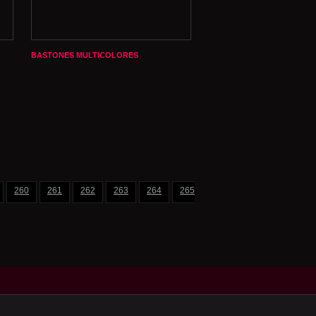
BASTONES MULTICOLORES
260
261
262
263
264
265
266
267
268