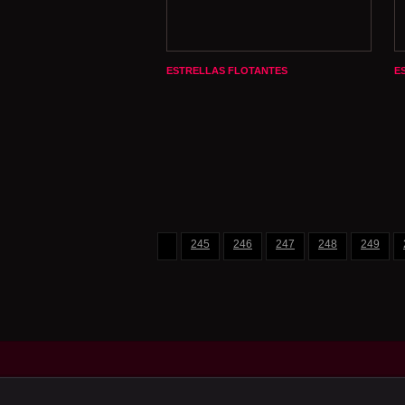
ESTRELLAS FLOTANTES
E
245
246
247
248
249