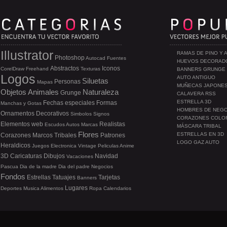
Illustrator
RAMAS DE PINO Y 
Photoshop
Autocad
Fuentes
HUEVOS DECORAD
Abstractos
Iconos
CorelDraw
Freehand
Texturas
BANNERS GRUNGE
Logos
AUTO ANTIGUO
Siluetas
Personas
Mapas
MUÑECAS JAPONE
Objetos
Animales
Naturaleza
Grunge
CALAVERA RSS
ESTRELLA 3D
Fechas especiales
Formas
Manchas y Gotas
HOMBRES DE NEG
Ornamentos
Decorativos
Simbolos
Signos
CORAZONES COLO
Elementos web
Realistas
Escudos
Autos
Marcas
MÁSCARA TRIBAL
Flores
ESTRELLAS EN 3D
Corazones
Marcos
Tribales
Patrones
LOGO GAZ AUTO
Heraldicos
Juegos
Electronica
Vintage
Peliculas
Anime
3D
Caricaturas
Dibujos
Navidad
Vacaciones
Pascua
Dia de la madre
Dia del padre
Negocios
Fondos
Estrellas
Tatuajes
Tarjetas
Banners
Lugares
Deportes
Musica
Alimentos
Ropa
Calendarios