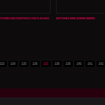
OTONES DECORATIVOS CON FLECHAS
BOTONES WEB SOBRE BEBÉS
233
234
235
236
237
238
239
240
241
242