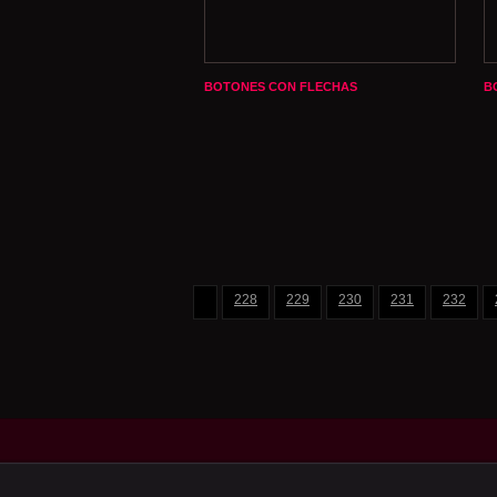
BOTONES CON FLECHAS
B
228
229
230
231
232