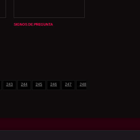
SIGNOS DE PREGUNTA
243
244
245
246
247
248
249
250
251