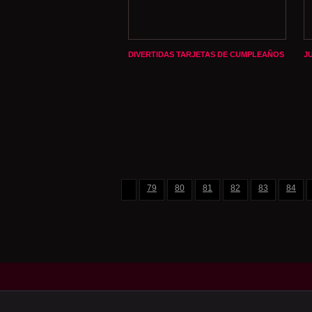
DIVERTIDAS TARJETAS DE CUMPLEAÑOS
J
79
80
81
82
83
84