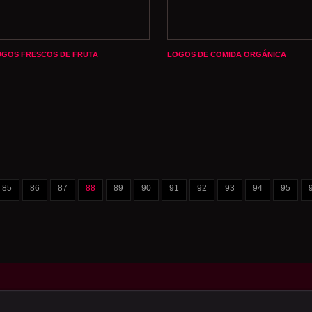
UGOS FRESCOS DE FRUTA
LOGOS DE COMIDA ORGÁNICA
85
86
87
88
89
90
91
92
93
94
95