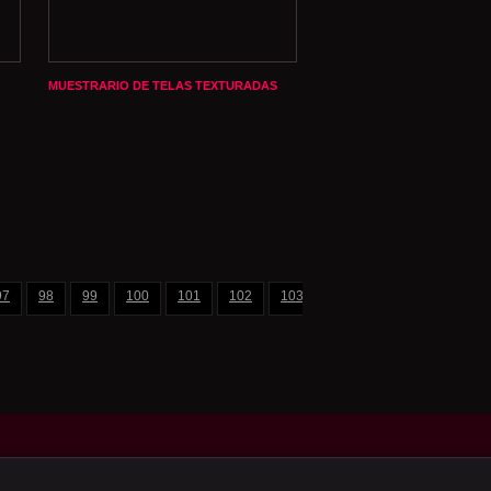
MUESTRARIO DE TELAS TEXTURADAS
97
98
99
100
101
102
103
104
105
106