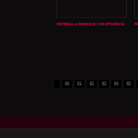
ENTREGA A DOMICILIO CON EFICIENCIA
P
80
81
82
83
84
85