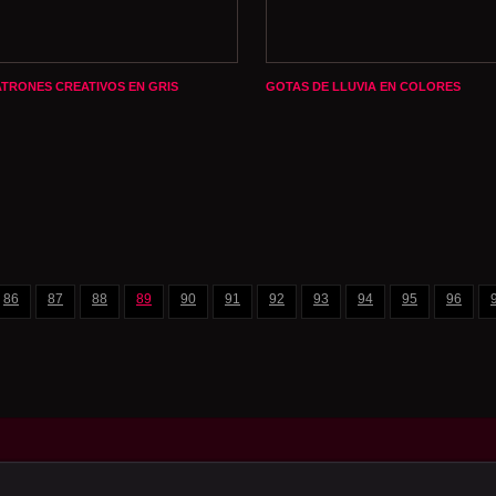
ATRONES CREATIVOS EN GRIS
GOTAS DE LLUVIA EN COLORES
86
87
88
89
90
91
92
93
94
95
96