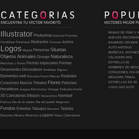
Illustrator
RAMAS DE PINO Y 
Photoshop
Autocad
Fuentes
HUEVOS DECORAD
Abstractos
Iconos
CorelDraw
Freehand
Texturas
BANNERS GRUNGE
Logos
AUTO ANTIGUO
Siluetas
Personas
Mapas
MUÑECAS JAPONE
Objetos
Animales
Naturaleza
Grunge
CALAVERA RSS
ESTRELLA 3D
Fechas especiales
Formas
Manchas y Gotas
HOMBRES DE NEG
Ornamentos
Decorativos
Simbolos
Signos
CORAZONES COLO
Elementos web
Realistas
Escudos
Autos
Marcas
MÁSCARA TRIBAL
Flores
ESTRELLAS EN 3D
Corazones
Marcos
Tribales
Patrones
LOGO GAZ AUTO
Heraldicos
Juegos
Electronica
Vintage
Peliculas
Anime
3D
Caricaturas
Dibujos
Navidad
Vacaciones
Pascua
Dia de la madre
Dia del padre
Negocios
Fondos
Estrellas
Tatuajes
Tarjetas
Banners
Lugares
Deportes
Musica
Alimentos
Ropa
Calendarios