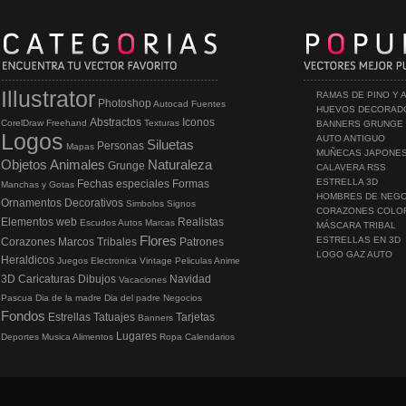
Illustrator
RAMAS DE PINO Y 
Photoshop
Autocad
Fuentes
HUEVOS DECORAD
Abstractos
Iconos
CorelDraw
Freehand
Texturas
BANNERS GRUNGE
Logos
AUTO ANTIGUO
Siluetas
Personas
Mapas
MUÑECAS JAPONE
Objetos
Animales
Naturaleza
Grunge
CALAVERA RSS
ESTRELLA 3D
Fechas especiales
Formas
Manchas y Gotas
HOMBRES DE NEG
Ornamentos
Decorativos
Simbolos
Signos
CORAZONES COLO
Elementos web
Realistas
Escudos
Autos
Marcas
MÁSCARA TRIBAL
Flores
ESTRELLAS EN 3D
Corazones
Marcos
Tribales
Patrones
LOGO GAZ AUTO
Heraldicos
Juegos
Electronica
Vintage
Peliculas
Anime
3D
Caricaturas
Dibujos
Navidad
Vacaciones
Pascua
Dia de la madre
Dia del padre
Negocios
Fondos
Estrellas
Tatuajes
Tarjetas
Banners
Lugares
Deportes
Musica
Alimentos
Ropa
Calendarios